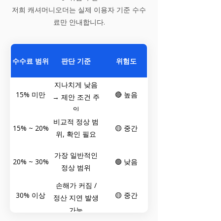
저희 캐셔머니오더는 실제 이용자 기준 수수
료만 안내합니다.
수수료 범위
판단 기준
위험도
지나치게 낮음
15% 미만
🔴 높음
→ 제안 조건 주
의
비교적 정상 범
15% ~ 20%
🟡 중간
위, 확인 필요
가장 일반적인
20% ~ 30%
🟢 낮음
정상 범위
손해가 커짐 /
30% 이상
🟡 중간
정산 지연 발생
가능